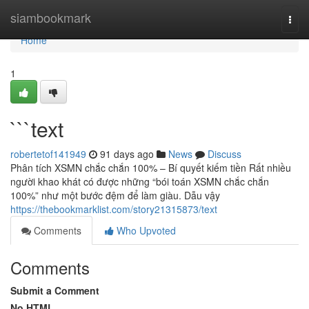
Home
siambookmark
Togg
navi
Home
1
```text
robertetof141949
91 days ago
News
Discuss
Phân tích XSMN chắc chắn 100% – Bí quyết kiếm tiền Rất nhiều
người khao khát có được những “bói toán XSMN chắc chắn
100%” như một bước đệm để làm giàu. Dẫu vậy
https://thebookmarklist.com/story21315873/text
Comments
Who Upvoted
Comments
Submit a Comment
No HTML