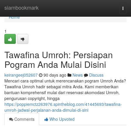
Home
siambookmark
Togg
navi
Home
1
Tawafina Umroh: Persiapan
Pogram Anda Mulai Disini
keirangeej052607
90 days ago
News
Discuss
Mencari cara optimal untuk merencanakan pogram Umroh Anda?
Tawafina Umroh hadir sebagai mitra Anda. Kami memberikan
bantuan komprehensif mulai dari reservasi akomodasi Umroh,
pengurusan copyright, hingga
https://poppiemctz263976.spintheblog.com/41445693/tawafina-
umroh-jadwal-perjalanan-anda-dimulai-di-sini
Comments
Who Upvoted