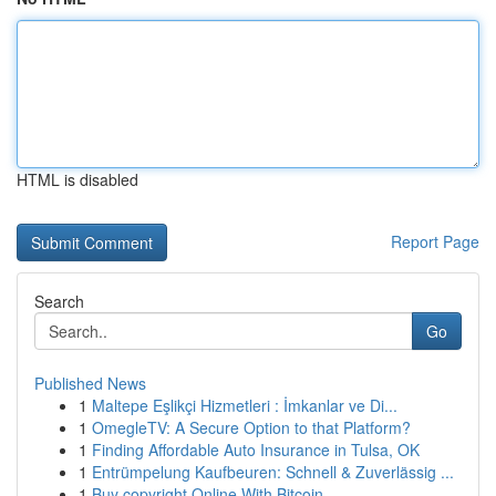
HTML is disabled
Report Page
Search
Go
Published News
1
Maltepe Eşlikçi Hizmetleri : İmkanlar ve Di...
1
OmegleTV: A Secure Option to that Platform?
1
Finding Affordable Auto Insurance in Tulsa, OK
1
Entrümpelung Kaufbeuren: Schnell & Zuverlässig ...
1
Buy copyright Online With Bitcoin