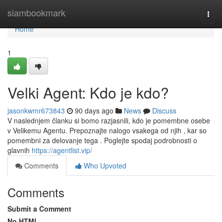
Home
siambookmark
Togg
navi
Home
1
Velki Agent: Kdo je kdo?
jasonkwmr673843
90 days ago
News
Discuss
V naslednjem članku si bomo razjasnili, kdo je pomembne osebe
v Velikemu Agentu. Prepoznajte nalogo vsakega od njih , kar so
pomembni za delovanje tega . Poglejte spodaj podrobnosti o
glavnih
https://agentlist.vip/
Comments
Who Upvoted
Comments
Submit a Comment
No HTML