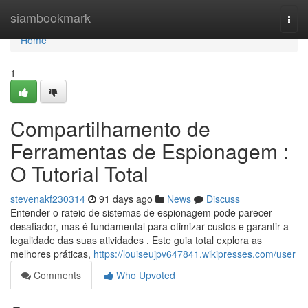
Home
siambookmark
Togg
navi
Home
1
Compartilhamento de
Ferramentas de Espionagem :
O Tutorial Total
stevenakf230314
91 days ago
News
Discuss
Entender o rateio de sistemas de espionagem pode parecer
desafiador, mas é fundamental para otimizar custos e garantir a
legalidade das suas atividades . Este guia total explora as
melhores práticas,
https://louiseujpv647841.wikipresses.com/user
Comments
Who Upvoted