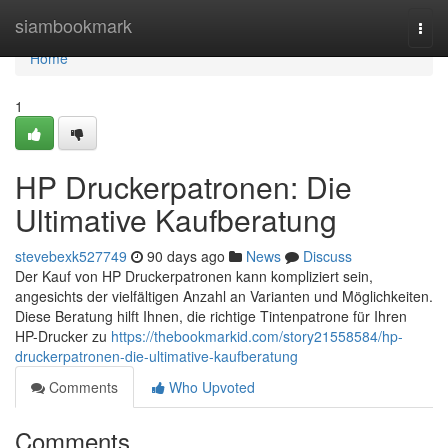
Home
siambookmark
Togg
navi
Home
1
HP Druckerpatronen: Die
Ultimative Kaufberatung
stevebexk527749
90 days ago
News
Discuss
Der Kauf von HP Druckerpatronen kann kompliziert sein,
angesichts der vielfältigen Anzahl an Varianten und Möglichkeiten.
Diese Beratung hilft Ihnen, die richtige Tintenpatrone für Ihren
HP-Drucker zu
https://thebookmarkid.com/story21558584/hp-
druckerpatronen-die-ultimative-kaufberatung
Comments
Who Upvoted
Comments