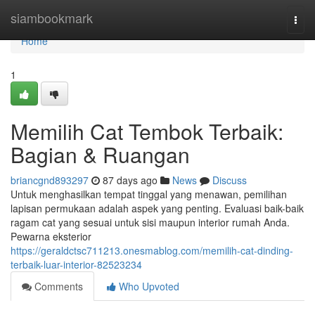
Home
siambookmark
Togg
navi
Home
1
Memilih Cat Tembok Terbaik:
Bagian & Ruangan
briancgnd893297
87 days ago
News
Discuss
Untuk menghasilkan tempat tinggal yang menawan, pemilihan
lapisan permukaan adalah aspek yang penting. Evaluasi baik-baik
ragam cat yang sesuai untuk sisi maupun interior rumah Anda.
Pewarna eksterior
https://geraldctsc711213.onesmablog.com/memilih-cat-dinding-
terbaik-luar-interior-82523234
Comments
Who Upvoted