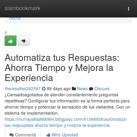
Home
siambookmark
Togg
navi
Home
1
Automatiza tus Respuestas:
Ahorra Tiempo y Mejora la
Experiencia
theresaifas242597
89 days ago
News
Discuss
¿Cansadoagotadoa de atender constantemente preguntas
repetitivas? Configurar tus información es la forma perfecta para
ahorrar tiempo y potenciar la sensación de tus visitantes. Con un
sistema de implementación,
https://murraysibq968964.blogpayz.com/41348928/automatiza-
tus-respuestas-ahorra-tiempo-y-mejora-la-experiencia
Comments
Who Upvoted