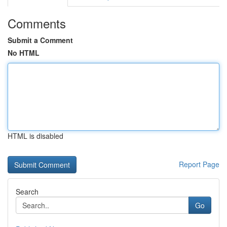
Comments
Submit a Comment
No HTML
HTML is disabled
Report Page
Search
Go