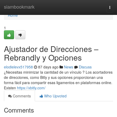
Home
siambookmark
Togg
navi
Home
1
Ajustador de Direcciones –
Rebrandly y Opciones
elodielevx517958
87 days ago
News
Discuss
¿Necesitas minimizar la cantidad de un vínculo ? Los acortadores
de direcciones, como Bitly y sus opciones proporcionan una
forma fácil para compartir esas ligamentos en plataformas online.
Existen
https://xbitly.com/
Comments
Who Upvoted
Comments