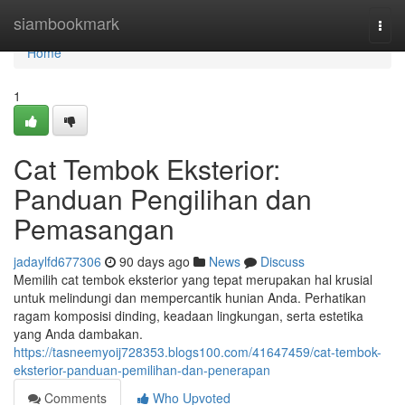
Home
siambookmark
Togg
navi
Home
1
Cat Tembok Eksterior:
Panduan Pengilihan dan
Pemasangan
jadaylfd677306
90 days ago
News
Discuss
Memilih cat tembok eksterior yang tepat merupakan hal krusial
untuk melindungi dan mempercantik hunian Anda. Perhatikan
ragam komposisi dinding, keadaan lingkungan, serta estetika
yang Anda dambakan.
https://tasneemyoij728353.blogs100.com/41647459/cat-tembok-
eksterior-panduan-pemilihan-dan-penerapan
Comments
Who Upvoted