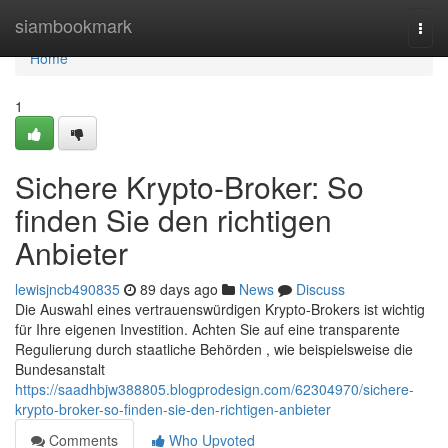
Home
siambookmark
Togg
navi
Home
1
Sichere Krypto-Broker: So
finden Sie den richtigen
Anbieter
lewisjncb490835
89 days ago
News
Discuss
Die Auswahl eines vertrauenswürdigen Krypto-Brokers ist wichtig
für Ihre eigenen Investition. Achten Sie auf eine transparente
Regulierung durch staatliche Behörden , wie beispielsweise die
Bundesanstalt
https://saadhbjw388805.blogprodesign.com/62304970/sichere-
krypto-broker-so-finden-sie-den-richtigen-anbieter
Comments
Who Upvoted