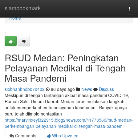
Home
siambookmark
Togg
navi
Home
1
RSUD Medan: Peningkatan
Pelayanan Medikal di Tengah
Masa Pandemi
siobhanbndb070402
86 days ago
News
Discuss
Meskipun di tengah tantangan akibat masa pandemi COVID-19,
Rumah Sakit Umum Daerah Medan terus melakukan langkah
untuk memperkuat mutu pelayanan kesehatan . Banyak upaya
baru telah diimplementasikan
https://marvinxeyl322915.blog2news.com/41773560/rsud-medan-
perkembangan-pelayanan-medikal-di-tengah-masa-pandemi
Comments
Who Upvoted