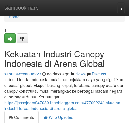
Home
siambookmark
Togg
navi
Home
1
Kekuatan Industri Canopy
Indonesia di Arena Global
sabrinawevn698223
88 days ago
News
Discuss
Industri tenda Indonesia mulai menunjukkan daya yang signifikan
di pasar global. Ekspor barang terpal, terutama canopy acara dan
canopy konstruksi, mulai merangkak ke berbagai macam negara
di berbagai dunia. Keuntungan
https://jessejdom947689.theobloggers.com/47769224/kekuatan-
industri-terpal-indonesia-di-arena-global
Comments
Who Upvoted