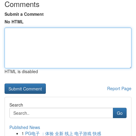
Comments
Submit a Comment
No HTML
HTML is disabled
Report Page
Search
Go
Published News
1
PG电子 ：体验 全新 线上 电子游戏 快感