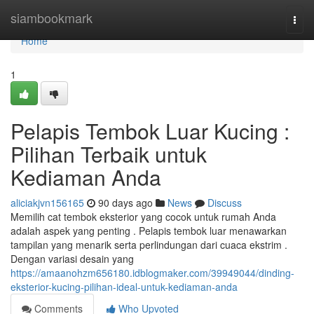
Home
siambookmark
Togg
navi
Home
1
Pelapis Tembok Luar Kucing :
Pilihan Terbaik untuk
Kediaman Anda
aliciakjvn156165
90 days ago
News
Discuss
Memilih cat tembok eksterior yang cocok untuk rumah Anda
adalah aspek yang penting . Pelapis tembok luar menawarkan
tampilan yang menarik serta perlindungan dari cuaca ekstrim .
Dengan variasi desain yang
https://amaanohzm656180.idblogmaker.com/39949044/dinding-
eksterior-kucing-pilihan-ideal-untuk-kediaman-anda
Comments
Who Upvoted