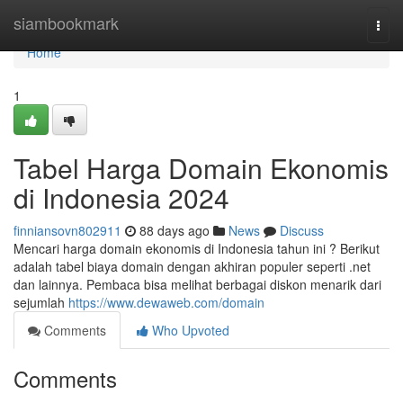
Home
siambookmark
Togg
navi
Home
1
Tabel Harga Domain Ekonomis
di Indonesia 2024
finniansovn802911
88 days ago
News
Discuss
Mencari harga domain ekonomis di Indonesia tahun ini ? Berikut
adalah tabel biaya domain dengan akhiran populer seperti .net
dan lainnya. Pembaca bisa melihat berbagai diskon menarik dari
sejumlah
https://www.dewaweb.com/domain
Comments
Who Upvoted
Comments