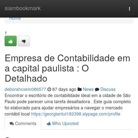
Home
siambookmark
Togg
navi
Home
1
Empresa de Contabilidade em
a capital paulista : O
Detalhado
deborahcxem086577
87 days ago
News
Discuss
Encontrar o escritório de contabilidade ideal em a cidade de São
Paulo pode parecer uma tarefa desafiadora . Este guia completo
foi elaborado para ajudar empresários a navegar o mercado
contábil local
https://georgiantut182398.slypage.com/profile
Comments
Who Upvoted