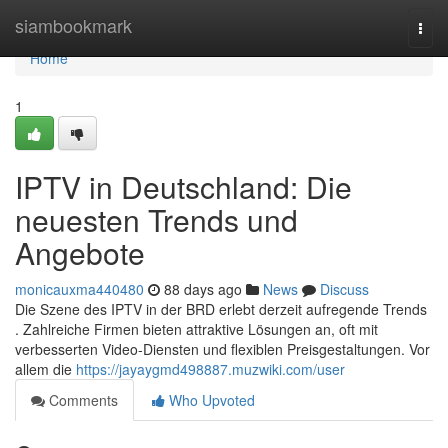
Home
siambookmark
Togg
navi
Home
1
IPTV in Deutschland: Die
neuesten Trends und
Angebote
monicauxma440480
88 days ago
News
Discuss
Die Szene des IPTV in der BRD erlebt derzeit aufregende Trends
. Zahlreiche Firmen bieten attraktive Lösungen an, oft mit
verbesserten Video-Diensten und flexiblen Preisgestaltungen. Vor
allem die
https://jayaygmd498887.muzwiki.com/user
Comments
Who Upvoted