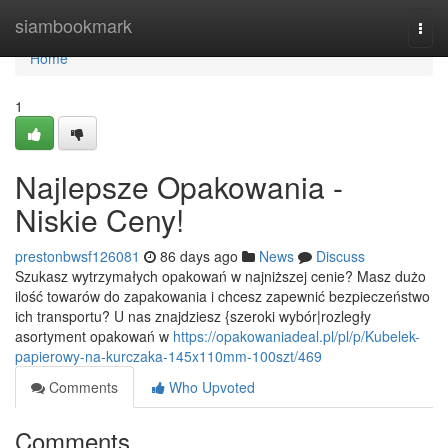
Home
siambookmark
Togg
navi
Home
1
Najlepsze Opakowania -
Niskie Ceny!
prestonbwsf126081
86 days ago
News
Discuss
Szukasz wytrzymałych opakowań w najniższej cenie? Masz dużo
ilość towarów do zapakowania i chcesz zapewnić bezpieczeństwo
ich transportu? U nas znajdziesz {szeroki wybór|rozległy
asortyment opakowań w
https://opakowaniadeal.pl/pl/p/Kubelek-
papierowy-na-kurczaka-145x110mm-100szt/469
Comments
Who Upvoted
Comments