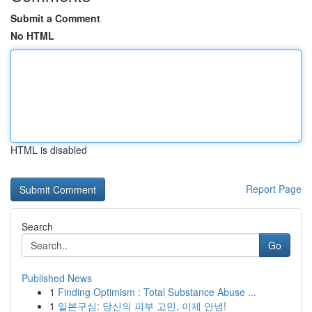
Submit a Comment
No HTML
HTML is disabled
Report Page
Search
Go
Published News
1
Finding Optimism : Total Substance Abuse ...
1
일본구심: 당신의 피부 고민, 이제 안녕!