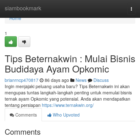
Home
siambookmark
Togg
navi
Home
1
Tips Beternakwin : Mulai Bisnis
Budidaya Ayam Opkomic
brianrncp470817
86 days ago
News
Discuss
Ingin menjajaki peluang usaha baru? Tips Beternakwin ini akan
mengupas tuntas langkah-langkah penting untuk memulai bisnis
ternak ayam Opkomic yang potensial. Anda akan mendapatkan
tentang persiapan
https://www.ternakwin.org/
Comments
Who Upvoted
Comments