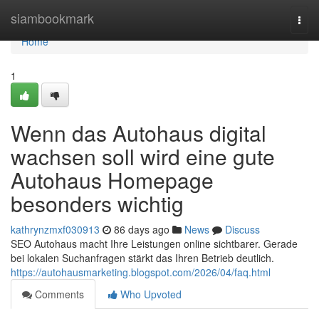
Home
siambookmark
Togg
navi
Home
1
Wenn das Autohaus digital
wachsen soll wird eine gute
Autohaus Homepage
besonders wichtig
kathrynzmxf030913
86 days ago
News
Discuss
SEO Autohaus macht Ihre Leistungen online sichtbarer. Gerade
bei lokalen Suchanfragen stärkt das Ihren Betrieb deutlich.
https://autohausmarketing.blogspot.com/2026/04/faq.html
Comments
Who Upvoted