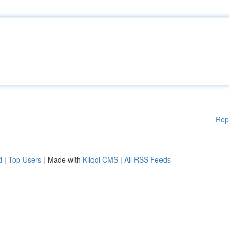
Rep
d
|
Top Users
| Made with
Kliqqi CMS
|
All RSS Feeds