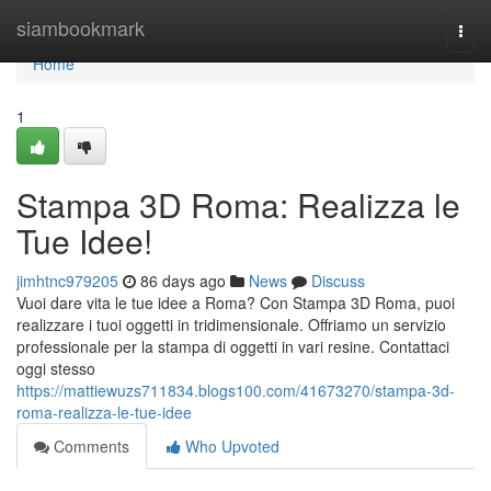
Home
siambookmark
Togg
navi
Home
1
Stampa 3D Roma: Realizza le
Tue Idee!
jimhtnc979205
86 days ago
News
Discuss
Vuoi dare vita le tue idee a Roma? Con Stampa 3D Roma, puoi
realizzare i tuoi oggetti in tridimensionale. Offriamo un servizio
professionale per la stampa di oggetti in vari resine. Contattaci
oggi stesso
https://mattiewuzs711834.blogs100.com/41673270/stampa-3d-
roma-realizza-le-tue-idee
Comments
Who Upvoted