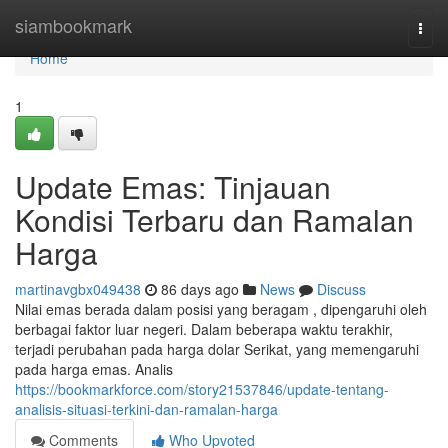
Home
siambookmark
Togg
navi
Home
1
Update Emas: Tinjauan
Kondisi Terbaru dan Ramalan
Harga
martinavgbx049438
86 days ago
News
Discuss
Nilai emas berada dalam posisi yang beragam , dipengaruhi oleh
berbagai faktor luar negeri. Dalam beberapa waktu terakhir,
terjadi perubahan pada harga dolar Serikat, yang memengaruhi
pada harga emas. Analis
https://bookmarkforce.com/story21537846/update-tentang-
analisis-situasi-terkini-dan-ramalan-harga
Comments
Who Upvoted