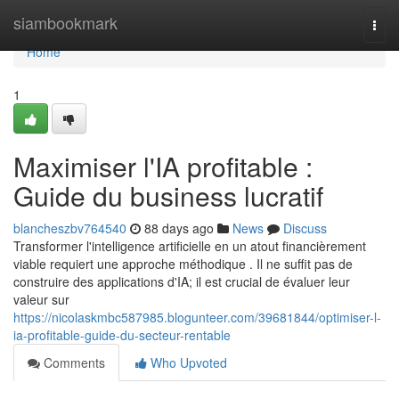
Home
siambookmark
Togg
navi
Home
1
Maximiser l'IA profitable :
Guide du business lucratif
blancheszbv764540
88 days ago
News
Discuss
Transformer l'intelligence artificielle en un atout financièrement
viable requiert une approche méthodique . Il ne suffit pas de
construire des applications d'IA; il est crucial de évaluer leur
valeur sur
https://nicolaskmbc587985.blogunteer.com/39681844/optimiser-l-
ia-profitable-guide-du-secteur-rentable
Comments
Who Upvoted