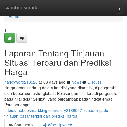
Home
siambookmark
Togg
navi
Home
1
Laporan Tentang Tinjauan
Situasi Terbaru dan Prediksi
Harga
harleywgrd213520
86 days ago
News
Discuss
Harga emas sedang dalam kondisi yang dinamis , dipengaruhi
oleh beberapa faktor global . Belakangan ini , terjadi pergeseran
pada nilai dolar Serikat, yang berdampak pada tingkat emas.
Para keuangan
https://thebookmarkking.com/story21380471/update-pada-
tinjauan-pasar-terkini-dan-prediksi-harga
Comments
Who Upvoted