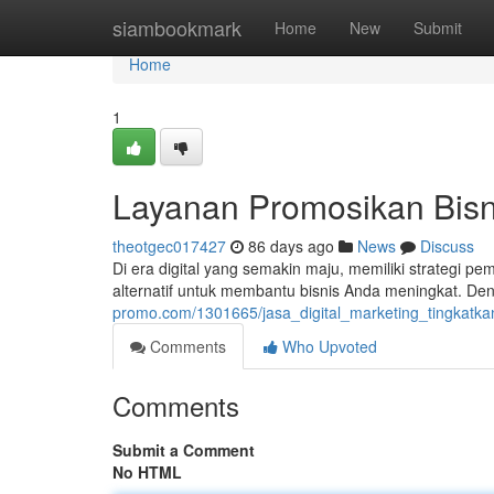
Home
siambookmark
Home
New
Submit
Home
1
Layanan Promosikan Bisni
theotgec017427
86 days ago
News
Discuss
Di era digital yang semakin maju, memiliki strategi pem
alternatif untuk membantu bisnis Anda meningkat. De
promo.com/1301665/jasa_digital_marketing_tingkatk
Comments
Who Upvoted
Comments
Submit a Comment
No HTML