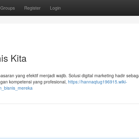
Groups
Register
Login
s Kita
asaran yang efektif menjadi wajib. Solusi digital marketing hadir sebag
ngan kompetensi yang profesional,
https://hannaqtug196915.wiki-
an_bisnis_mereka