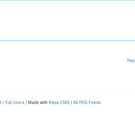
Rep
d
|
Top Users
| Made with
Kliqqi CMS
|
All RSS Feeds