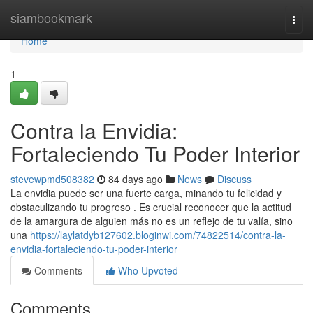
Home
siambookmark
Togg
navi
Home
1
Contra la Envidia:
Fortaleciendo Tu Poder Interior
stevewpmd508382
84 days ago
News
Discuss
La envidia puede ser una fuerte carga, minando tu felicidad y
obstaculizando tu progreso . Es crucial reconocer que la actitud
de la amargura de alguien más no es un reflejo de tu valía, sino
una
https://laylatdyb127602.bloginwi.com/74822514/contra-la-
envidia-fortaleciendo-tu-poder-interior
Comments
Who Upvoted
Comments