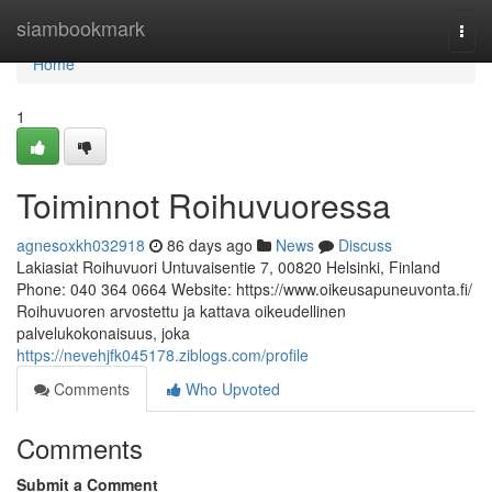
Home
siambookmark
Togg
navi
Home
1
Toiminnot Roihuvuoressa
agnesoxkh032918
86 days ago
News
Discuss
Lakiasiat Roihuvuori Untuvaisentie 7, 00820 Helsinki, Finland
Phone: 040 364 0664 Website: https://www.oikeusapuneuvonta.fi/
Roihuvuoren arvostettu ja kattava oikeudellinen
palvelukokonaisuus, joka
https://nevehjfk045178.ziblogs.com/profile
Comments
Who Upvoted
Comments
Submit a Comment