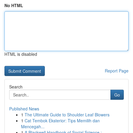
No HTML
HTML is disabled
Report Page
Search
Go
Published News
1
The Ultimate Guide to Shoulder Leaf Blowers
1
Cat Tembok Eksterior: Tips Memilih dan
Mencegah...
1
A Blackwell Handbook of Social Science : ...