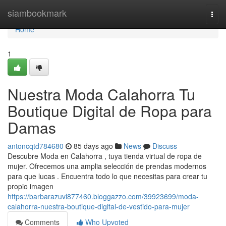
Home
siambookmark
Togg
navi
Home
1
Nuestra Moda Calahorra Tu
Boutique Digital de Ropa para
Damas
antoncqtd784680
85 days ago
News
Discuss
Descubre Moda en Calahorra , tuya tienda virtual de ropa de
mujer. Ofrecemos una amplia selección de prendas modernos
para que lucas . Encuentra todo lo que necesitas para crear tu
propio imagen
https://barbarazuvl877460.bloggazzo.com/39923699/moda-
calahorra-nuestra-boutique-digital-de-vestido-para-mujer
Comments
Who Upvoted