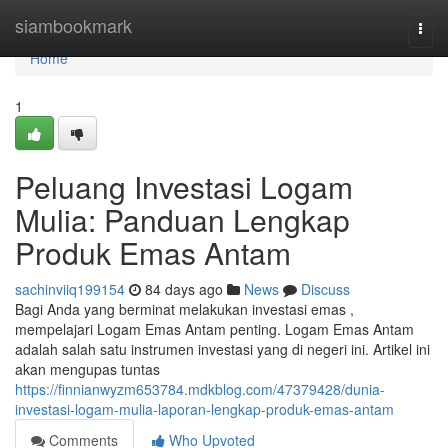
Home
siambookmark
Togg
navi
Home
1
Peluang Investasi Logam
Mulia: Panduan Lengkap
Produk Emas Antam
sachinviiq199154
84 days ago
News
Discuss
Bagi Anda yang berminat melakukan investasi emas ,
mempelajari Logam Emas Antam penting. Logam Emas Antam
adalah salah satu instrumen investasi yang di negeri ini. Artikel ini
akan mengupas tuntas
https://finnianwyzm653784.mdkblog.com/47379428/dunia-
investasi-logam-mulia-laporan-lengkap-produk-emas-antam
Comments
Who Upvoted