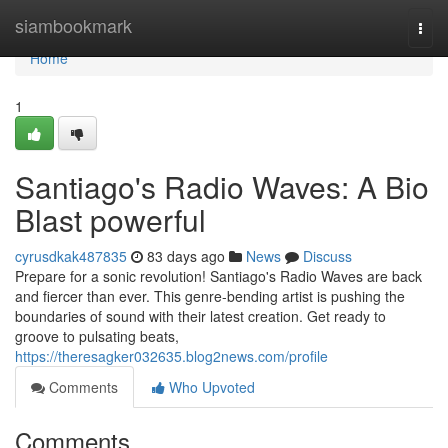
Home
siambookmark
Togg
navi
Home
1
Santiago's Radio Waves: A Bio
Blast powerful
cyrusdkak487835
83 days ago
News
Discuss
Prepare for a sonic revolution! Santiago's Radio Waves are back
and fiercer than ever. This genre-bending artist is pushing the
boundaries of sound with their latest creation. Get ready to
groove to pulsating beats,
https://theresagker032635.blog2news.com/profile
Comments
Who Upvoted
Comments