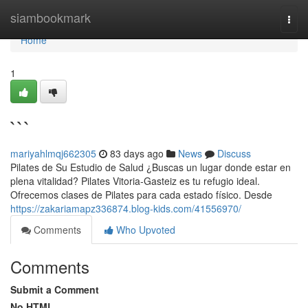
Home
siambookmark
Togg
navi
Home
1
```
mariyahlmqj662305
83 days ago
News
Discuss
Pilates de Su Estudio de Salud ¿Buscas un lugar donde estar en
plena vitalidad? Pilates Vitoria-Gasteiz es tu refugio ideal.
Ofrecemos clases de Pilates para cada estado físico. Desde
https://zakariamapz336874.blog-kids.com/41556970/
Comments
Who Upvoted
Comments
Submit a Comment
No HTML