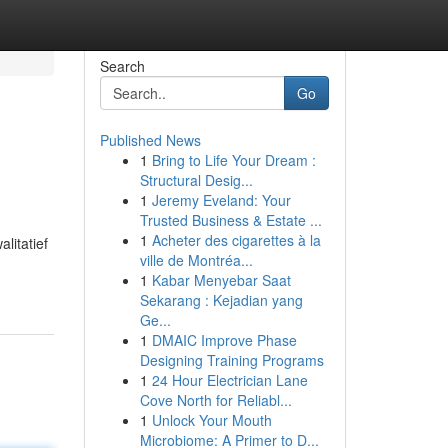
Search
Go
Published News
1
Bring to Life Your Dream :
Structural Desig...
1
Jeremy Eveland: Your
Trusted Business & Estate ...
1
Acheter des cigarettes à la
litatief
ville de Montréa...
1
Kabar Menyebar Saat
Sekarang : Kejadian yang
Ge...
1
DMAIC Improve Phase
Designing Training Programs
1
24 Hour Electrician Lane
Cove North for Reliabl...
1
Unlock Your Mouth
Microbiome: A Primer to D...