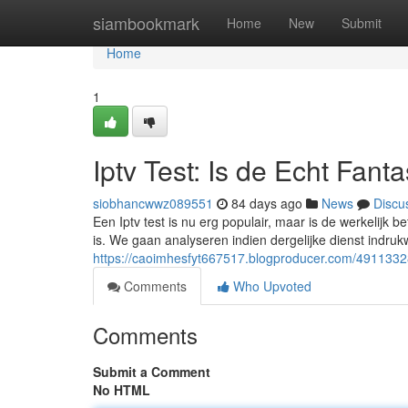
Home
siambookmark
Home
New
Submit
Home
1
Iptv Test: Is de Echt Fant
siobhancwwz089551
84 days ago
News
Discu
Een Iptv test is nu erg populair, maar is de werkelijk b
is. We gaan analyseren indien dergelijke dienst indru
https://caoimhesfyt667517.blogproducer.com/49113328/
Comments
Who Upvoted
Comments
Submit a Comment
No HTML