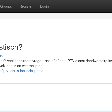
Groups
Register
Login
astisch?
ss
eter? Veel gebruikers vragen zich af of een IPTV-dienst daadwerkelijk kwa
kwekkend is en waarna je het
iptv-test-is-het-echt-prima