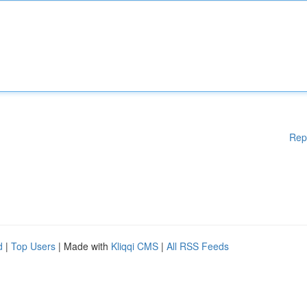
Rep
d
|
Top Users
| Made with
Kliqqi CMS
|
All RSS Feeds