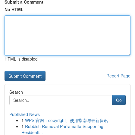
Submit a Comment
No HTML
HTML is disabled
Report Page
Search
Go
Published News
1
WPS 官网：copyright、使用指南与最新资讯
1
Rubbish Removal Parramatta Supporting
Residenti...