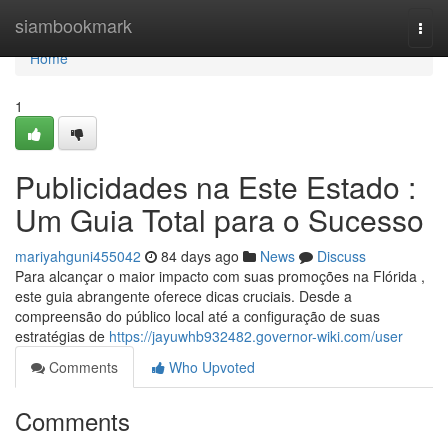
Home
siambookmark
Togg
navi
Home
1
Publicidades na Este Estado :
Um Guia Total para o Sucesso
mariyahguni455042
84 days ago
News
Discuss
Para alcançar o maior impacto com suas promoções na Flórida ,
este guia abrangente oferece dicas cruciais. Desde a
compreensão do público local até a configuração de suas
estratégias de
https://jayuwhb932482.governor-wiki.com/user
Comments
Who Upvoted
Comments