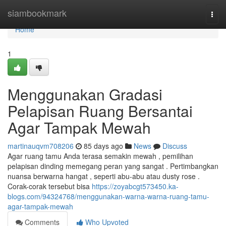
Home
siambookmark
Togg
navi
Home
1
Menggunakan Gradasi
Pelapisan Ruang Bersantai
Agar Tampak Mewah
martinauqvm708206
85 days ago
News
Discuss
Agar ruang tamu Anda terasa semakin mewah , pemilihan
pelapisan dinding memegang peran yang sangat . Pertimbangkan
nuansa berwarna hangat , seperti abu-abu atau dusty rose .
Corak-corak tersebut bisa
https://zoyabcgt573450.ka-
blogs.com/94324768/menggunakan-warna-warna-ruang-tamu-
agar-tampak-mewah
Comments
Who Upvoted