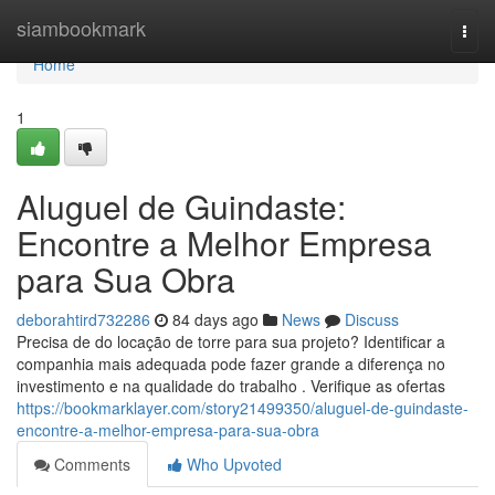
Home
siambookmark
Togg
navi
Home
1
Aluguel de Guindaste:
Encontre a Melhor Empresa
para Sua Obra
deborahtird732286
84 days ago
News
Discuss
Precisa de do locação de torre para sua projeto? Identificar a
companhia mais adequada pode fazer grande a diferença no
investimento e na qualidade do trabalho . Verifique as ofertas
https://bookmarklayer.com/story21499350/aluguel-de-guindaste-
encontre-a-melhor-empresa-para-sua-obra
Comments
Who Upvoted