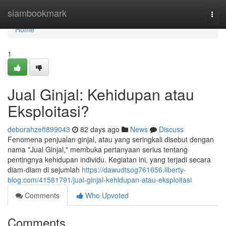
Home
siambookmark
Togg
navi
Home
1
Jual Ginjal: Kehidupan atau
Eksploitasi?
deborahzeft899043
82 days ago
News
Discuss
Fenomena penjualan ginjal, atau yang seringkali disebut dengan
nama "Jual Ginjal," membuka pertanyaan serius tentang
pentingnya kehidupan individu. Kegiatan ini, yang terjadi secara
diam-diam di sejumlah
https://dawudtsog761656.liberty-
blog.com/41581791/jual-ginjal-kehidupan-atau-eksploitasi
Comments
Who Upvoted
Comments