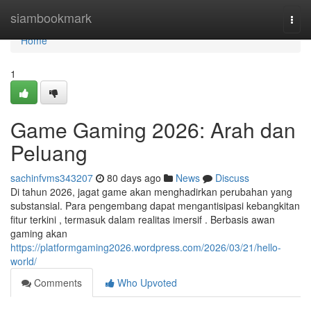
Home
siambookmark
Togg
navi
Home
1
Game Gaming 2026: Arah dan
Peluang
sachinfvms343207
80 days ago
News
Discuss
Di tahun 2026, jagat game akan menghadirkan perubahan yang
substansial. Para pengembang dapat mengantisipasi kebangkitan
fitur terkini , termasuk dalam realitas imersif . Berbasis awan
gaming akan
https://platformgaming2026.wordpress.com/2026/03/21/hello-
world/
Comments
Who Upvoted