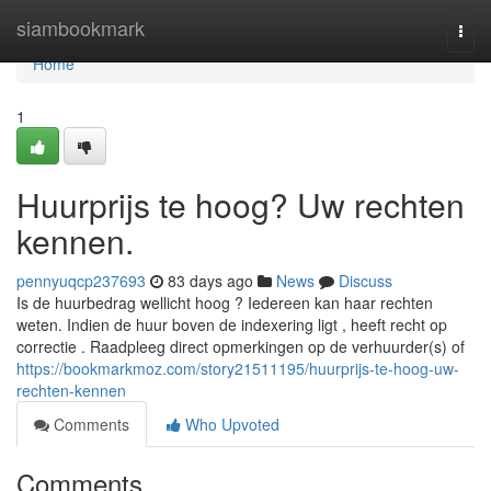
Home
siambookmark
Togg
navi
Home
1
Huurprijs te hoog? Uw rechten
kennen.
pennyuqcp237693
83 days ago
News
Discuss
Is de huurbedrag wellicht hoog ? Iedereen kan haar rechten
weten. Indien de huur boven de indexering ligt , heeft recht op
correctie . Raadpleeg direct opmerkingen op de verhuurder(s) of
https://bookmarkmoz.com/story21511195/huurprijs-te-hoog-uw-
rechten-kennen
Comments
Who Upvoted
Comments