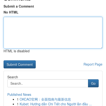
Submit a Comment
No HTML
HTML is disabled
Report Page
Search
Go
Published News
1
OKCAO官网：全面指南与最新信息
1
Kubet: Hướng dẫn Chi Tiết cho Người lần đầu ...