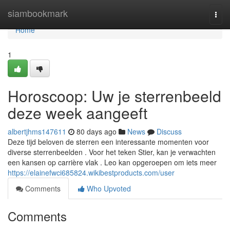
Home
siambookmark
Togg
navi
Home
1
Horoscoop: Uw je sterrenbeeld
deze week aangeeft
albertjhms147611
80 days ago
News
Discuss
Deze tijd beloven de sterren een interessante momenten voor
diverse sterrenbeelden . Voor het teken Stier, kan je verwachten
een kansen op carrière vlak . Leo kan opgeroepen om iets meer
https://elainefwci685824.wikibestproducts.com/user
Comments
Who Upvoted
Comments