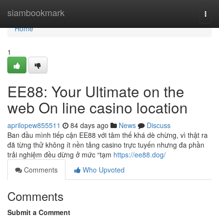
Home
siambookmark
Togg
navi
Home
1
EE88: Your Ultimate on the
web On line casino location
aprilopew855511
84 days ago
News
Discuss
Ban đầu mình tiếp cận EE88 với tâm thế khá dè chừng, vì thật ra
đã từng thử không ít nền tảng casino trực tuyến nhưng đa phần
trải nghiệm đều dừng ở mức “tạm
https://ee88.dog/
Comments
Who Upvoted
Comments
Submit a Comment