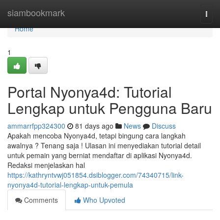
Home
siambookmark
Togg
navi
Home
1
Portal Nyonya4d: Tutorial
Lengkap untuk Pengguna Baru
ammarrfpp324300
81 days ago
News
Discuss
Apakah mencoba Nyonya4d, tetapi bingung cara langkah
awalnya ? Tenang saja ! Ulasan ini menyediakan tutorial detail
untuk pemain yang berniat mendaftar di aplikasi Nyonya4d.
Redaksi menjelaskan hal
https://kathryntvwj051854.dsiblogger.com/74340715/link-
nyonya4d-tutorial-lengkap-untuk-pemula
Comments
Who Upvoted