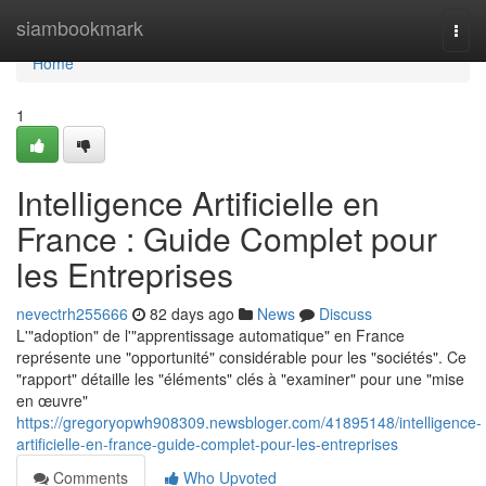
Home
siambookmark
Togg
navi
Home
1
Intelligence Artificielle en
France : Guide Complet pour
les Entreprises
nevectrh255666
82 days ago
News
Discuss
L'"adoption" de l'"apprentissage automatique" en France
représente une "opportunité" considérable pour les "sociétés". Ce
"rapport" détaille les "éléments" clés à "examiner" pour une "mise
en œuvre"
https://gregoryopwh908309.newsbloger.com/41895148/intelligence-
artificielle-en-france-guide-complet-pour-les-entreprises
Comments
Who Upvoted