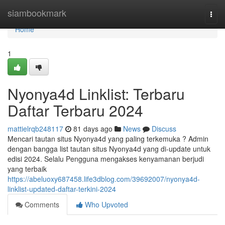
Home
siambookmark
Togg
navi
Home
1
Nyonya4d Linklist: Terbaru
Daftar Terbaru 2024
mattielrqb248117
81 days ago
News
Discuss
Mencari tautan situs Nyonya4d yang paling terkemuka ? Admin
dengan bangga list tautan situs Nyonya4d yang di-update untuk
edisi 2024. Selalu Pengguna mengakses kenyamanan berjudi
yang terbaik
https://abeluoxy687458.life3dblog.com/39692007/nyonya4d-
linklist-updated-daftar-terkini-2024
Comments
Who Upvoted