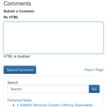
Comments
Submit a Comment
No HTML
HTML is disabled
Report Page
Search
Go
Published News
1
Rubbish Removal Croydon Offering Dependable