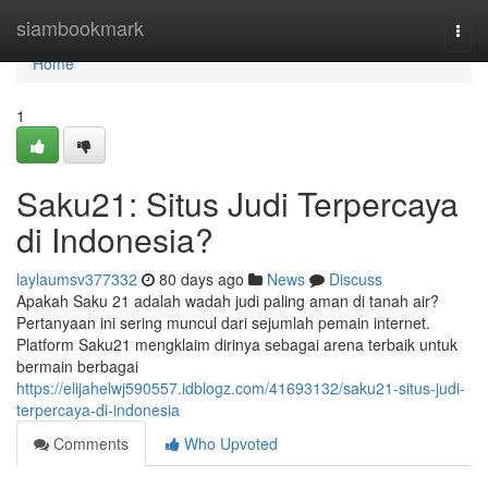
Home
siambookmark
Togg
navi
Home
1
Saku21: Situs Judi Terpercaya
di Indonesia?
laylaumsv377332
80 days ago
News
Discuss
Apakah Saku 21 adalah wadah judi paling aman di tanah air?
Pertanyaan ini sering muncul dari sejumlah pemain internet.
Platform Saku21 mengklaim dirinya sebagai arena terbaik untuk
bermain berbagai
https://elijahelwj590557.idblogz.com/41693132/saku21-situs-judi-
terpercaya-di-indonesia
Comments
Who Upvoted