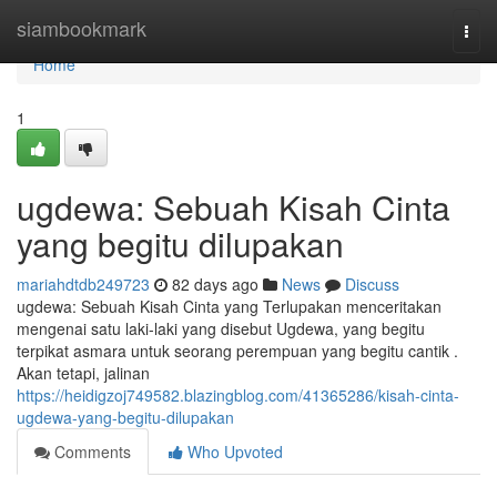
Home
siambookmark
Togg
navi
Home
1
ugdewa: Sebuah Kisah Cinta
yang begitu dilupakan
mariahdtdb249723
82 days ago
News
Discuss
ugdewa: Sebuah Kisah Cinta yang Terlupakan menceritakan
mengenai satu laki-laki yang disebut Ugdewa, yang begitu
terpikat asmara untuk seorang perempuan yang begitu cantik .
Akan tetapi, jalinan
https://heidigzoj749582.blazingblog.com/41365286/kisah-cinta-
ugdewa-yang-begitu-dilupakan
Comments
Who Upvoted