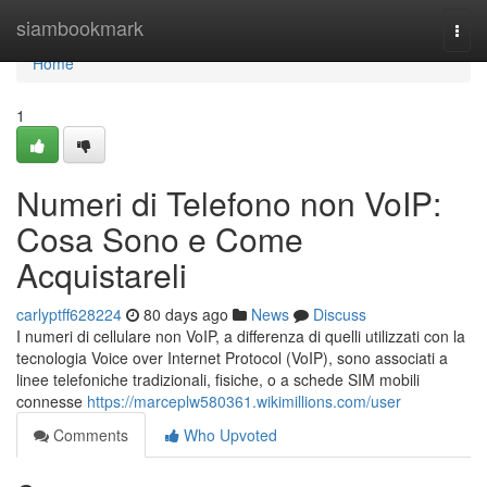
Home
siambookmark
Togg
navi
Home
1
Numeri di Telefono non VoIP:
Cosa Sono e Come
Acquistareli
carlyptff628224
80 days ago
News
Discuss
I numeri di cellulare non VoIP, a differenza di quelli utilizzati con la
tecnologia Voice over Internet Protocol (VoIP), sono associati a
linee telefoniche tradizionali, fisiche, o a schede SIM mobili
connesse
https://marceplw580361.wikimillions.com/user
Comments
Who Upvoted