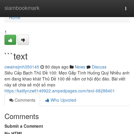
Home
siambookmark
Togg
navi
Home
1
```text
owainejmh350145
80 days ago
News
Discuss
Siêu Cấp Bạch Thủ Đề 100: Mẹo Gắp Tình Huống Quý Nhiều anh
em đang khao khát Thủ Đề 100 để nắm cơ hội độc đáo. Bài viết
này sẽ chia sẻ một số mẹo
https://kaitlynzwlt149922.ampedpages.com/text-68288401
Comments
Who Upvoted
Comments
Submit a Comment
No HTML