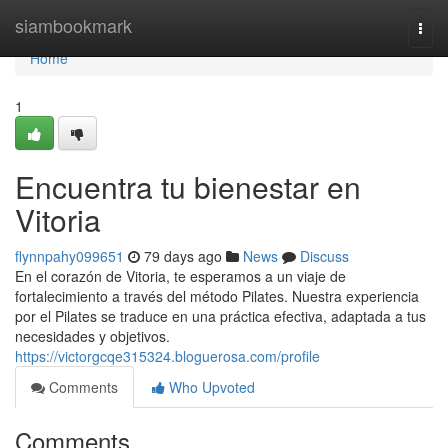
Home
siambookmark
Togg
navi
Home
1
Encuentra tu bienestar en
Vitoria
flynnpahy099651
79 days ago
News
Discuss
En el corazón de Vitoria, te esperamos a un viaje de
fortalecimiento a través del método Pilates. Nuestra experiencia
por el Pilates se traduce en una práctica efectiva, adaptada a tus
necesidades y objetivos.
https://victorgcqe315324.bloguerosa.com/profile
Comments
Who Upvoted
Comments