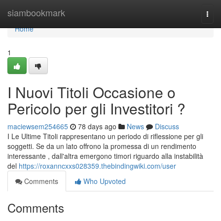
Home
siambookmark
Togg
navi
Home
1
I Nuovi Titoli Occasione o
Pericolo per gli Investitori ?
maciewsem254665
78 days ago
News
Discuss
I Le Ultime Titoli rappresentano un periodo di riflessione per gli
soggetti. Se da un lato offrono la promessa di un rendimento
interessante , dall'altra emergono timori riguardo alla instabilità
del
https://roxanncxxs028359.thebindingwiki.com/user
Comments
Who Upvoted
Comments