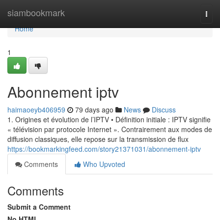
Home
siambookmark
Togg
navi
Home
1
Abonnement iptv
haimaoeyb406959
79 days ago
News
Discuss
1. Origines et évolution de l’IPTV • Définition initiale : IPTV signifie
« télévision par protocole Internet ». Contrairement aux modes de
diffusion classiques, elle repose sur la transmission de flux
https://bookmarkingfeed.com/story21371031/abonnement-iptv
Comments
Who Upvoted
Comments
Submit a Comment
No HTML